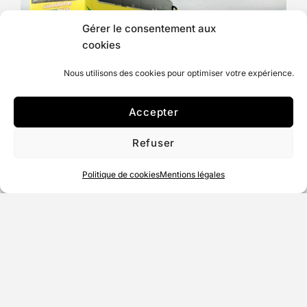
Gérer le consentement aux
cookies
Nous utilisons des cookies pour optimiser votre expérience.
Durée :
50 min ou 1h30
Accepter
Horaires de départ
: 9h15, 11h, 14h, 15h45 et
Refuser
17h30
Politique de cookies
Mentions légales
Départ :
tous les jours
Embarquement
: Port Gardian
36 av Théodore Aubanel – 13460 Saintes Maries
de la Mer.
Tarif
: nous consulter
Uniquement sur réservation / Contactez-nous
devis personnalisé