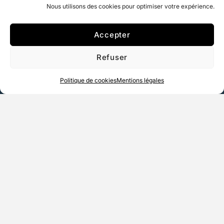
Nous utilisons des cookies pour optimiser votre expérience.
Accepter
Refuser
Politique de cookies
Mentions légales
La Camargue en bateau
Mer & Petit-Rhône
Grillades & Coucher de soleil
Privatisation à la carte
EVG / EVJF
Sortie en famille
Sortie plage sauvage
Safari en Camargue
Apéro coucher de soleil