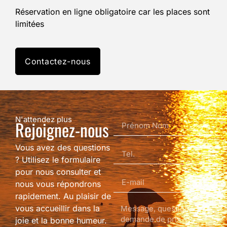
Réservation en ligne obligatoire car les places sont
limitées
Contactez-nous
N'attendez plus
Rejoignez-nous
Vous avez des questions
? Utilisez le formulaire
pour nous consulter et
nous vous répondrons
rapidement. Au plaisir de
vous accueillir dans la
joie et la bonne humeur.